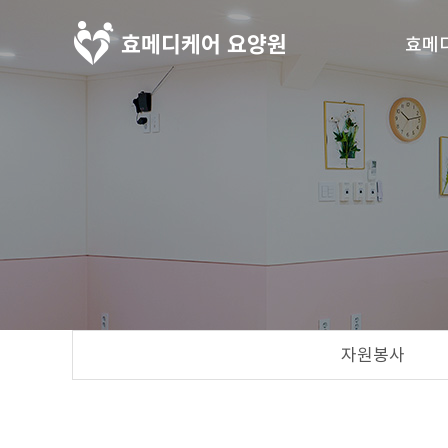
효메
인
시설
오시
자원봉사