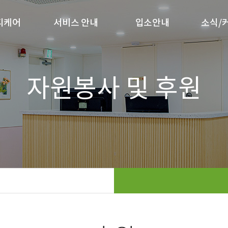
디케어
서비스 안내
입소안내
소식/
사말
서비스 안내
입소절차
공
자원봉사 및 후원
안내
입소비용
갤
는 길
입소상담
월간 
식