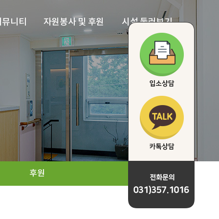
커뮤니티
자원봉사 및 후원
시설 둘러보기
지사항
자원봉사
전경
러리
후원
생활실
프로그램
프로그램실
단표
거실&주방
하늘정원
후원