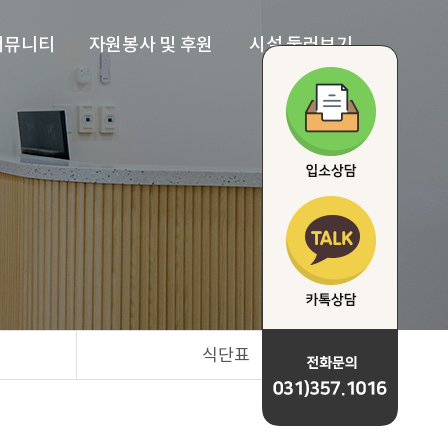
커뮤니티
자원봉사 및 후원
시설 둘러보기
지사항
자원봉사
전경
러리
후원
생활실
프로그램
프로그램실
단표
거실&주방
하늘정원
식단표