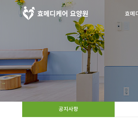
효메
인
시설
오시
공지사항