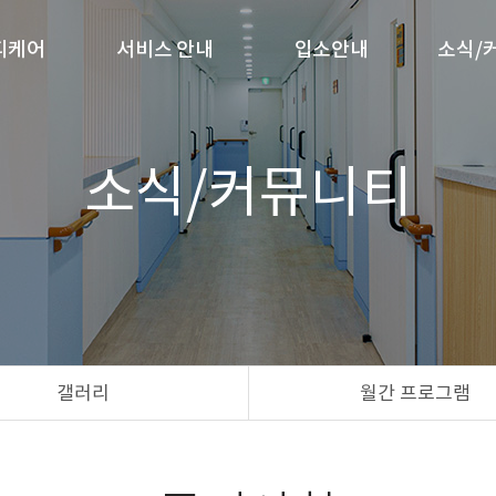
디케어
서비스 안내
입소안내
소식/
사말
서비스 안내
입소절차
공
소식/커뮤니티
안내
입소비용
갤
는 길
입소상담
월간 
식
갤러리
월간 프로그램